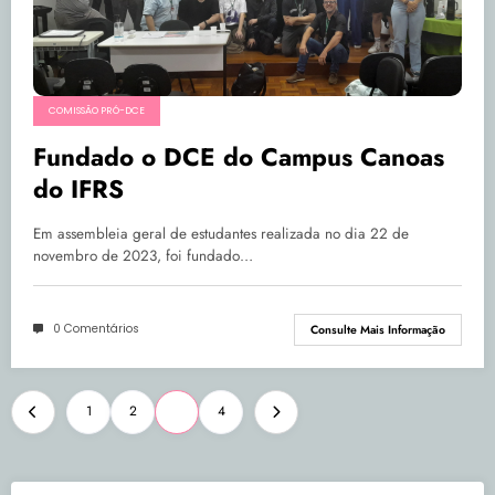
COMISSÃO PRÓ-DCE
Fundado o DCE do Campus Canoas
do IFRS
Em assembleia geral de estudantes realizada no dia 22 de
novembro de 2023, foi fundado…
0 Comentários
Consulte Mais Informação
Paginação
1
2
3
4
de
posts