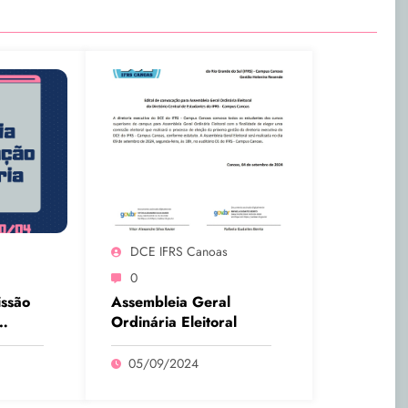
DCE IFRS Canoas
0
issão
Assembleia Geral
Ordinária Eleitoral
o do
do
05/09/2024
Canoas