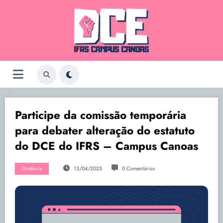
Pular
para
o
conteúdo
Participe da comissão temporária
para debater alteração do estatuto
do DCE do IFRS – Campus Canoas
Diretoria
13/04/2025
0 Comentários