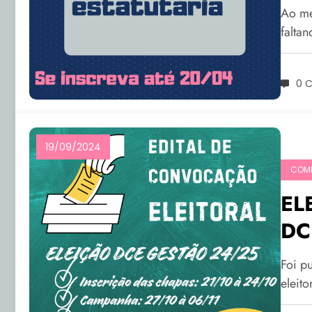
Ao me
falta
0 
19/09/2024
COMI
EL
DC
Foi p
eleito