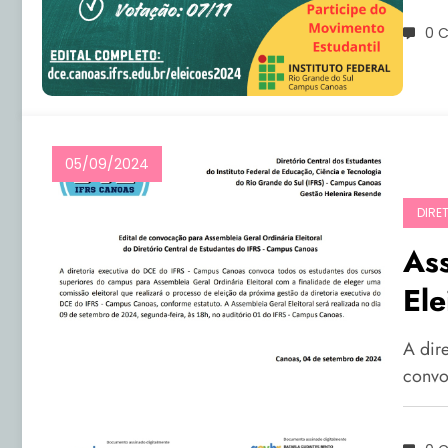
0 
05/09/2024
DIRE
Ass
Ele
A dir
convo