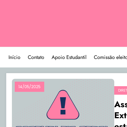
Pular
para
o
conteúdo
Início
Contato
Apoio Estudantil
Comissão eleito
14/05/2025
DIRE
As
Ext
est