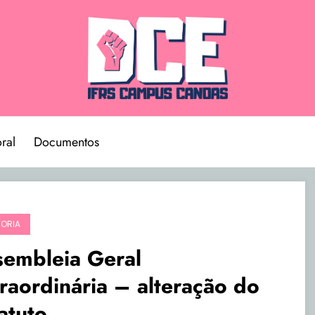
ral
Documentos
TORIA
sembleia Geral
raordinária – alteração do
atuto