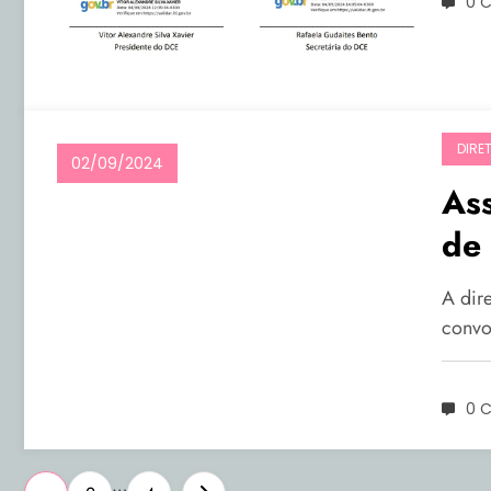
0 
DIRE
02/09/2024
Ass
de 
A dir
convo
0 
…