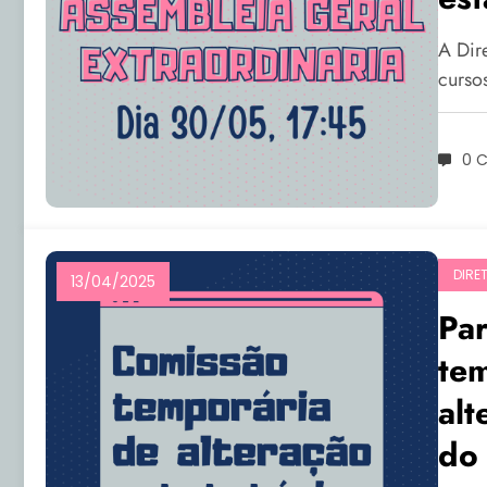
A Dir
curso
0 
DIRE
13/04/2025
Par
tem
alt
do