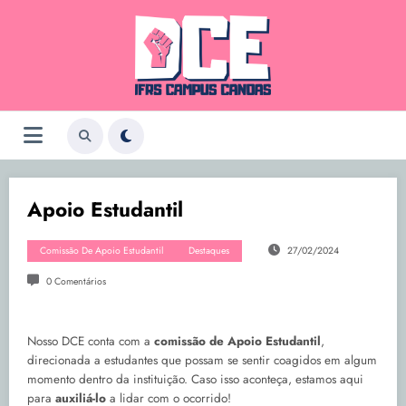
Pular
para
o
conteúdo
Apoio Estudantil
Comissão De Apoio Estudantil
Destaques
27/02/2024
0 Comentários
Nosso DCE conta com a
comissão de Apoio Estudantil
,
direcionada a estudantes que possam se sentir coagidos em algum
momento dentro da instituição. Caso isso aconteça, estamos aqui
para
auxiliá-lo
a lidar com o ocorrido!