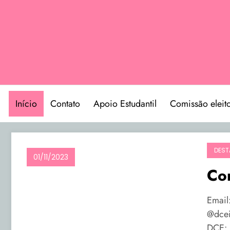
Pular
para
o
conteúdo
Início
Contato
Apoio Estudantil
Comissão eleito
DEST
01/11/2023
Co
Email
@dcei
DCE: 