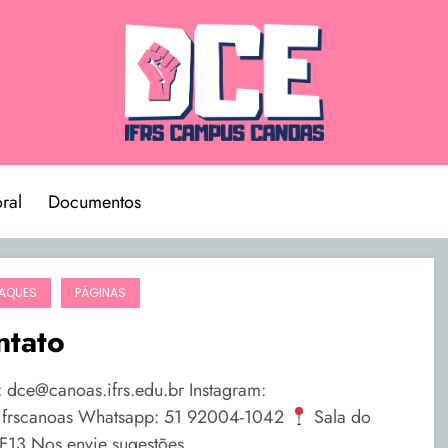
ral
Documentos
AQUES
PÁGINAS
ntato
: dce@canoas.ifrs.edu.br Instagram:
frscanoas Whatsapp: 51 92004-1042
Sala do
F13 Nos envie sugestões,…