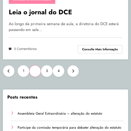
Leia o jornal do DCE
Ao longo da primeira semana de aula, a diretoria do DCE estará
passando em sala…
0 Comentários
Consulte Mais Informação
Paginação
1
2
3
4
de
posts
Posts recentes
Assembleia Geral Extraordinária – alteração do estatuto
Participe da comissão temporária para debater alteração do estatuto