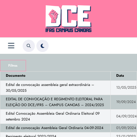
Pular
para
o
conteúdo
Filtros
Documento
Data
Edital de convocação assembleia geral extraordinária –
13/05/2025
30/05/2025
EDITAL DE CONVOCAÇÃO E REGIMENTO ELEITORAL PARA
19/09/2024
ELEIÇÃO DO DCE/IFRS – CAMPUS CANOAS – 2024/2025
Edital Convocação Assembleia Geral Ordinaria Eleitoral 09
04/09/2024
setembro 2024
Edital de convocação Asembleia Geral Ordinaria 04-09-2024
01/09/2024
Regimento eleitoral 2023/2024
23/11/2023